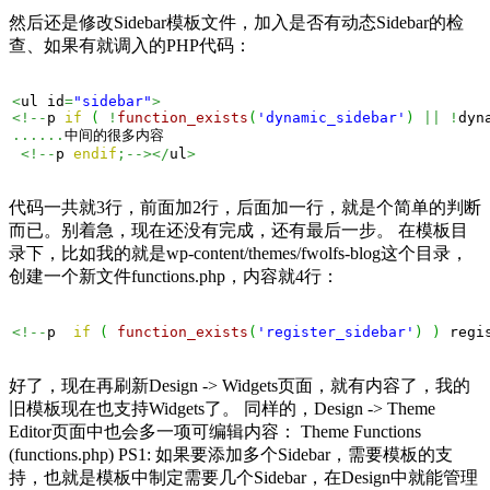
然后还是修改Sidebar模板文件，加入是否有动态Sidebar的检
查、如果有就调入的PHP代码：
<
ul id
=
"sidebar"
>
<!--
p 
if
(
!
function_exists
(
'dynamic_sidebar'
)
||
!
dyn
......
中间的很多内容

<!--
p 
endif
;--></
ul
>
代码一共就3行，前面加2行，后面加一行，就是个简单的判断
而已。别着急，现在还没有完成，还有最后一步。 在模板目
录下，比如我的就是wp-content/themes/fwolfs-blog这个目录，
创建一个新文件functions.php，内容就4行：
<!--
p  
if
(
function_exists
(
'register_sidebar'
)
)
 regi
好了，现在再刷新Design -> Widgets页面，就有内容了，我的
旧模板现在也支持Widgets了。 同样的，Design -> Theme
Editor页面中也会多一项可编辑内容： Theme Functions
(functions.php) PS1: 如果要添加多个Sidebar，需要模板的支
持，也就是模板中制定需要几个Sidebar，在Design中就能管理