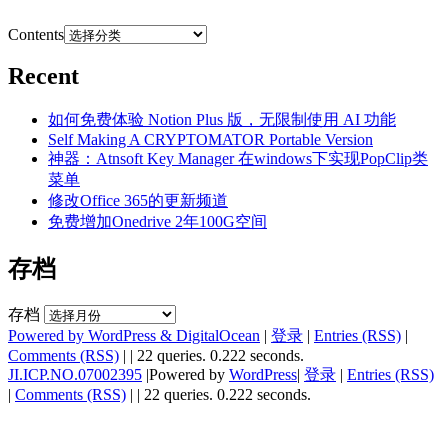
Contents
Recent
如何免费体验 Notion Plus 版，无限制使用 AI 功能
Self Making A CRYPTOMATOR Portable Version
神器：Atnsoft Key Manager 在windows下实现PopClip类
菜单
修改Office 365的更新频道
免费增加Onedrive 2年100G空间
存档
存档
Powered by WordPress & DigitalOcean
|
登录
|
Entries (RSS)
|
Comments (RSS)
|
| 22 queries. 0.222 seconds.
JI.ICP.NO.07002395
|Powered by
WordPress
|
登录
|
Entries (RSS)
|
Comments (RSS)
|
| 22 queries. 0.222 seconds.