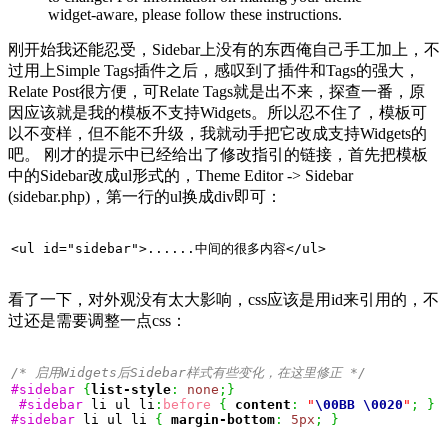
widget-aware, please follow these instructions.
刚开始我还能忍受，Sidebar上没有的东西俺自己手工加上，不
过用上Simple Tags插件之后，感叹到了插件和Tags的强大，
Relate Post很方便，可Relate Tags就是出不来，探查一番，原
因应该就是我的模板不支持Widgets。所以忍不住了，模板可
以不变样，但不能不升级，我就动手把它改成支持Widgets的
吧。 刚才的提示中已经给出了修改指引的链接，首先把模板
中的Sidebar改成ul形式的，Theme Editor -> Sidebar
(sidebar.php)，第一行的ul换成div即可：
<ul id="sidebar">......中间的很多内容</ul>
看了一下，对外观没有太大影响，css应该是用id来引用的，不
过还是需要调整一点css：
/* 启用Widgets后Sidebar样式有些变化，在这里修正 */
#sidebar
{
list-style
:
none
;
}
#sidebar
 li ul li
:
before
{
content
:
"
\00BB 
\0020
"
;
}
#sidebar
 li ul li 
{
margin-bottom
:
5px
;
}