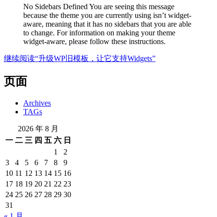
No Sidebars Defined You are seeing this message
because the theme you are currently using isn’t widget-
aware, meaning that it has no sidebars that you are able
to change. For information on making your theme
widget-aware, please follow these instructions.
继续阅读
“升级WP旧模板，让它支持Widgets”
页面
Archives
TAGs
2026 年 8 月
一
二
三
四
五
六
日
1
2
3
4
5
6
7
8
9
10
11
12
13
14
15
16
17
18
19
20
21
22
23
24
25
26
27
28
29
30
31
« 1 月