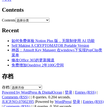
Contents
Contents
Recent
如何免费体验 Notion Plus 版，无限制使用 AI 功能
Self Making A CRYPTOMATOR Portable Version
神器：Atnsoft Key Manager 在windows下实现PopClip类
菜单
修改Office 365的更新频道
免费增加Onedrive 2年100G空间
存档
存档
Powered by WordPress & DigitalOcean
|
登录
|
Entries (RSS)
|
Comments (RSS)
|
| 8 queries. 0.204 seconds.
JI.ICP.NO.07002395
|Powered by
WordPress
|
登录
|
Entries (RSS)
|
Comments (RSS)
|
| 8 queries. 0.204 seconds.