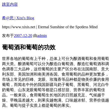
跳至内容
希@思 | Xixi's Blog
https://www.xixis.net | Eternal Sunshine of the Spotless Mind
发布于
2007-12-20
由
admin
葡萄酒和葡萄的功效
世界各地的葡萄有上千种，总体上可分为酿酒葡萄和食用葡萄
两大类。酿酒葡萄可以分为酿造白葡萄酒、酿造红葡萄酒和调
色调香三大品种，这些葡萄的主要产区分布在法国南部、意大
利东部、美国加洲和南美洲各国。食用葡萄的品种更加繁多，
市场上常见的巨峰、龙眼、玫瑰香等品种都是物美价廉的食用
葡萄，而闻名中外的我国新疆马奶子葡萄、黑葡萄、河北白牛
奶葡萄、山东龙眼葡萄等都是口感甘甜、营养丰富的葡萄佳
品。一般来说，食用葡萄生长地区的日照越充足、气候越干
燥、早晚温差越大，则果实越饱满、口味越浓郁、营养价值越
高。葡萄与提子实质上都是葡萄的果实。