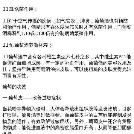
四.杀菌作用：
对于空气传播的疾病，如气管炎，肺炎，葡萄酒也有预防
和治疗作用，酒精只有在浓度为75％时才有杀菌作用，而葡萄
酒稀释到1:10或1:100仍有抑制病菌繁殖作用。
五.葡萄酒养颜益寿：
葡萄酒中含有各种维生素达六七种之多，其中维生素B12能
促进红血细胞成熟，有一定的补血作用。葡萄酒的美容效果及
佳，坚持早晚用葡萄酒涂抹皮肤，可以使粗糙的皮肤变得光洁
而富有弹性。
葡萄的功效
一.葡萄皮——改善过敏症状
当花粉等异物入侵时，人体会释放出组织胺等发炎物质，引起
打喷嚏、流鼻涕等过敏症状。而葡萄皮中的白芦醇能抑制发炎
物质的运作，有效缓解过敏症状。另外，葡萄皮中还含有黄酮
类物质，能促进血液中的高密度脂蛋白升高，从而降低胆固醇
含量。