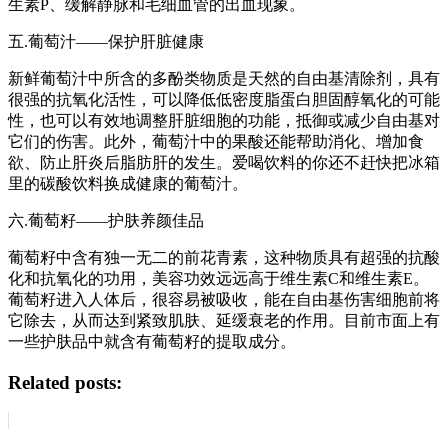
生素P、缓解静脉和毛细血管的出血现象。
五.葡萄汁——保护肝脏健康
新鲜葡萄汁中所含的多酚类物质是天然的自由基清除剂，具有
很强的抗氧化活性，可以降低低密度脂蛋白胆固醇氧化的可能
性，也可以有效地调整肝脏细胞的功能，抵御或减少自由基对
它们的伤害。此外，葡萄汁中的果酸还能帮助消化、增加食
欲、防止肝炎后脂肪肝的发生。爱喝饮料的你还不赶快把冰箱
里的碳酸饮料换成健康的葡萄汁。
六.葡萄籽——护肤养颜佳品
葡萄籽中含有独一无二的前花青素，这种物质具有超强的抗酸
化和抗氧化的功用，美容功效远远高于维生素C和维生素E。
葡萄籽进入人体后，很容易被吸收，能在自由基伤害细胞前将
它除去，从而达到紧致肌肤、延缓衰老的作用。目前市面上有
一些护肤品中就含有葡萄籽的提取成分。
Related posts: