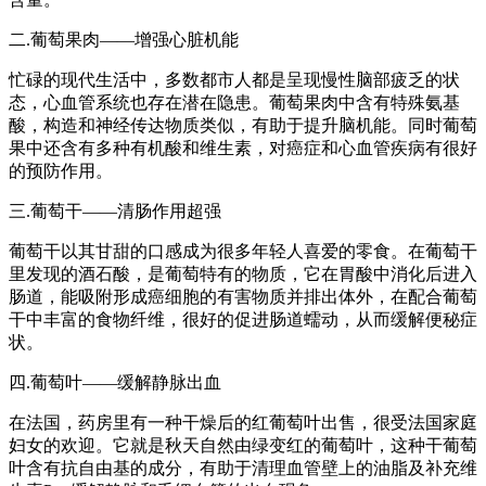
二.葡萄果肉——增强心脏机能
忙碌的现代生活中，多数都市人都是呈现慢性脑部疲乏的状
态，心血管系统也存在潜在隐患。葡萄果肉中含有特殊氨基
酸，构造和神经传达物质类似，有助于提升脑机能。同时葡萄
果中还含有多种有机酸和维生素，对癌症和心血管疾病有很好
的预防作用。
三.葡萄干——清肠作用超强
葡萄干以其甘甜的口感成为很多年轻人喜爱的零食。在葡萄干
里发现的酒石酸，是葡萄特有的物质，它在胃酸中消化后进入
肠道，能吸附形成癌细胞的有害物质并排出体外，在配合葡萄
干中丰富的食物纤维，很好的促进肠道蠕动，从而缓解便秘症
状。
四.葡萄叶——缓解静脉出血
在法国，药房里有一种干燥后的红葡萄叶出售，很受法国家庭
妇女的欢迎。它就是秋天自然由绿变红的葡萄叶，这种干葡萄
叶含有抗自由基的成分，有助于清理血管壁上的油脂及补充维