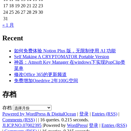
17
18
19
20
21
22
23
24
25
26
27
28
29
30
31
« 1 月
Recent
如何免费体验 Notion Plus 版，无限制使用 AI 功能
Self Making A CRYPTOMATOR Portable Version
神器：Atnsoft Key Manager 在windows下实现PopClip类
菜单
修改Office 365的更新频道
免费增加Onedrive 2年100G空间
存档
存档
Powered by WordPress & DigitalOcean
|
登录
|
Entries (RSS)
|
Comments (RSS)
|
| 16 queries. 0.215 seconds.
JI.ICP.NO.07002395
|Powered by
WordPress
|
登录
|
Entries (RSS)