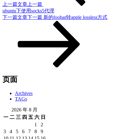
上一篇文章
上一篇
ubuntu下使用socks5代理
下一篇文章
下一篇
新的foobar转apple lossless方式
页面
Archives
TAGs
2026 年 8 月
一
二
三
四
五
六
日
1
2
3
4
5
6
7
8
9
10
11
12
13
14
15
16