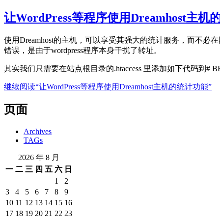
让WordPress等程序使用Dreamhost主
使用Dreamhost的主机，可以享受其强大的统计服务，而不必在网页上
错误，是由于wordpress程序本身干扰了转址。
其实我们只需要在站点根目录的.htaccess 里添加如下代码到# BE
继续阅读
“让WordPress等程序使用Dreamhost主机的统计功能”
页面
Archives
TAGs
2026 年 8 月
一
二
三
四
五
六
日
1
2
3
4
5
6
7
8
9
10
11
12
13
14
15
16
17
18
19
20
21
22
23