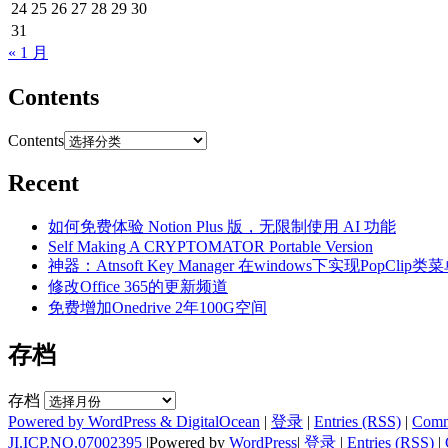
24
25
26
27
28
29
30
31
« 1 月
Contents
Contents
Recent
如何免费体验 Notion Plus 版，无限制使用 AI 功能
Self Making A CRYPTOMATOR Portable Version
神器：Atnsoft Key Manager 在windows下实现PopClip类
修改Office 365的更新频道
免费增加Onedrive 2年100G空间
存档
存档
Powered by WordPress & DigitalOcean
|
登录
|
Entries (RSS)
|
Comm
JI.ICP.NO.07002395
|Powered by
WordPress
|
登录
|
Entries (RSS)
|