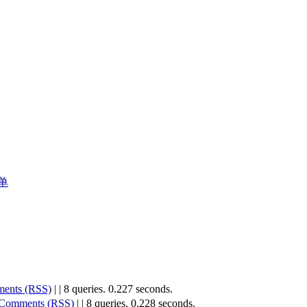
菜单
ents (RSS)
|
| 8 queries. 0.227 seconds.
Comments (RSS)
|
| 8 queries. 0.228 seconds.