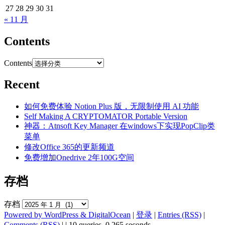
27
28
29
30
31
« 11 月
Contents
Contents
Recent
如何免费体验 Notion Plus 版，无限制使用 AI 功能
Self Making A CRYPTOMATOR Portable Version
神器：Atnsoft Key Manager 在windows下实现PopClip类
菜单
修改Office 365的更新频道
免费增加Onedrive 2年100G空间
存档
存档
Powered by WordPress & DigitalOcean
|
登录
|
Entries (RSS)
|
Comments (RSS)
|
| 10 queries. 0.265 seconds.