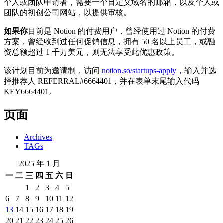
个人或团队申请者，需要一个自定义域名的邮箱，以及个人或
团队的初创公司网站，以提供审核。
如果你
目前是 Notion 的付费用户，曾经使用过 Notion 的付费
方案，曾经收到过任何促销信息，拥有 50 名以上员工，或融
资总额超过 1 千万美元，则无法享受此优惠政策。
该计划目前为邀请制，访问
notion.so/startups-apply
，输入并选
择推荐人
REFERRAL#6664401，并在表单末尾输入代码
KEY6664401。
页面
Archives
TAGs
2025 年 1 月
一
二
三
四
五
六
日
1
2
3
4
5
6
7
8
9
10
11
12
13
14
15
16
17
18
19
20
21
22
23
24
25
26