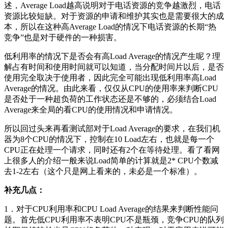
述，Average Load越高说明对于电话资源的竞争越激烈，电话
资源比较短缺。对于资源的申请和维护其实也是需要很大的成
本，所以在这种高Average Load的情况下电话资源的长期“热
竞争”也是对于硬件的一种损害。
低利用率的情况下是否会有高Load Average的情况产生呢？理
解占有时间和使用时间就可以知道，当分配时间片以后，是否
使用完全取决于使用者，因此完全可能出现低利用率高Load
Average的情况。由此来看，仅仅从CPU的使用率来判断CPU
是否处于一种超负荷的工作状态还是不够的，必须结合Load
Average来全局的看CPU的使用情况和申请情况。
所以回过头来再看测试部对于Load Average的要求，在我们机
器为8个CPU的情况下，控制在10 Load左右，也就是每一个
CPU正在处理一个请求，同时还有2个在等待处理。看了看网
上很多人的介绍一般来说Load简单的计算就是2* CPU个数减
去1-2左右（这个只是网上看来的，未必是一个标准）。
补充几点：
1．对于CPU利用率和CPU Load Average的结果来判断性能问
题。首先低CPU利用率不表明CPU不是瓶颈，竞争CPU的队列