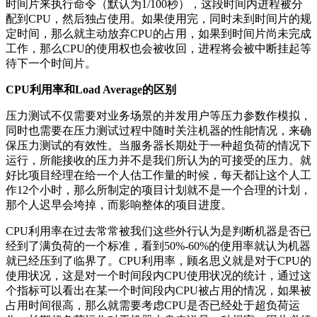
时间片来执行命令（默认为1/100秒），这段时间内进程被分
配到CPU，然后独占使用。如果使用完，同时未到时间片的规
定时间，那么就主动放弃CPU的占用，如果到时间片尚未完成
工作，那么CPU的使用权也会被收回，进程将会被中断挂起等
待下一个时间片。
CPU
利用率和
Load Average
的区别
压力测试不仅需要对业务场景的并发用户等压力参数作模拟，
同时也需要在压力测试过程中随时关注机器的性能情况，来确
保压力测试的有效性。当服务器长期处于一种超负荷的情况下
运行，所能接收的压力并不是我们所认为的可接受的压力。就
好比项目经理在给一个人估工作量的时候，每天都让这个人工
作12个小时，那么所制定的项目计划就不是一个合理的计划，
那个人迟早会垮掉，而影响整体的项目进度。
CPU利用率在过去常常被我们这些外行认为是判断机器是否已
经到了满负荷的一个标准，看到50%-60%的使用率就认为机器
就已经压到了临界了。CPU利用率，顾名思义就是对于CPU的
使用状况，这是对一个时间段内CPU使用状况的统计，通过这
个指标可以看出在某一个时间段内CPU被占用的情况，如果被
占用时间很高，那么就需要考虑CPU是否已经处于超负荷运