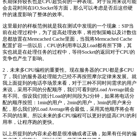
长期保持较长也是CPU超负荷的一种表现。对于应用来说可能
会去花时间在I/O,Socket等方面，那么可以考虑是否后这些硬
件的速度影响了整体的效率。
这里最好的样板范例就是我在测试中发现的一个现象：SIP当
前在处理过程中，为了提高处理效率，将控制策略以及计数信
息都放置在Memcached Cache里面，当我将Memcached Cache
配置扩容一倍以后，CPU的利用率以及Load都有所下降，其
实也就是在处理任务的过程中，等待Socket的返回对于CPU的
竞争也产生了影响。
2．未来多CPU编程的重要性。现在服务器的CPU都是多CPU
了，我们的服务器处理能力已经不再按照摩尔定律来发展。就
我上面提到的电话亭场景来看，对于三种不同时间需求的用户
来说，采用不同的分配顺序，我们可看到的Load Average就会
有不同。假设我们统计Load的时间段为2分钟，如果将电话分
配的顺序按照：1min的用户，2min的用户，3min的用户来分
配，那么我们的Load Average将会最低，采用其他顺序将会有
不同的结果。所以未来的多CPU编程可以更好的提高CPU的利
用率，让程序跑的更快。
以上所提到的内容未必都是很准确或者正确，如果有任何的偏