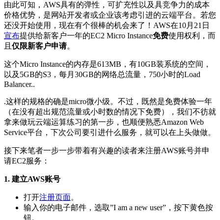
由此可知，AWS具有的弹性，可扩充性以及具竞争力的成本
价格优势，是网站开发者或企业该考虑引进的云端平台。若您
还没开始使用，现在有个很棒的机会来了！AWS在10月21日
宣布
提供给新客户一年的EC2 Micro Instance
免费
使用权利，而
且
仅限新客户申请
。
这个Micro Instance的内存是613MB，有10GB装系统的空间，
以及5GB的S3，每月30GB的网络总流量，750小时的Load
Balancer..
.这样的规格的确是micro微小级。不过，既然是免费体验一年
（在没有超出规范流量或小时数的情况下免费），我们不彷就
拿来做玩云端运算练习的第一步，也顺便熟悉Amazon Web
Service平台，下次公司要引进什么服务，就可以在上头做做。
接下来笔者一步一步带着有兴趣的读者来注册AWS账号并申
请EC2服务：
1.
建立AWS账号
打开
注册页面
。
输入你的电子邮件，选取”I am a new user”，按下黄色按
钮。