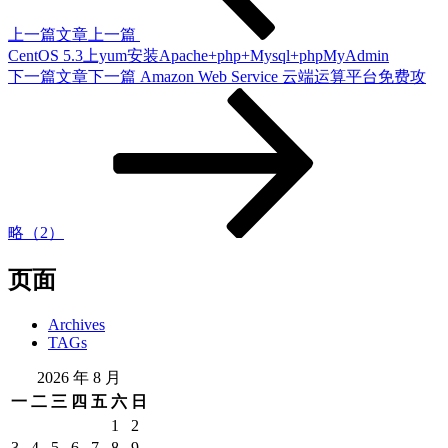
上一篇文章
上一篇
CentOS 5.3上yum安装Apache+php+Mysql+phpMyAdmin
下一篇文章
下一篇
Amazon Web Service 云端运算平台免费攻
略（2）
页面
Archives
TAGs
2026 年 8 月
一
二
三
四
五
六
日
1
2
3
4
5
6
7
8
9