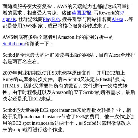
而随着服务变大变复杂，AWS的云端能力也都能达成容量扩
增的需求，相当受人青睐。诸如
英国卫报
, 写Rework的
37
signals
, 社群游戏商
PlayFish
, 搜寻引擎与网站排名商
Alexa
…等
都是使用AWS起家，或已将核心服务移转过来了。
AWS到底有多强？笔者引Amazon上的案例分析中的
Scribd.com
稍微谈一下：
Scribd是全球最大的社群阅读与出版的网站，目前Alexa全球排
名是两百名左右。
2007年创业初期就使用S3来储存原始文件，并用EC2加上
Ruby函式库来转换文件。后来Scribd又决定从Flash转换成
HTML5，因此又需要把所有的数百万文件进行一次格式转
换，由于时程很赶以及Amazon响应了Scribd的所有需求，最后
决定还是采用EC2来做。
Scribd还大量采用EC2 spot instances来处理批次转换作业，相
较于采用on-demand instance节省了63%的费用。他一次作业使
用的EC2 spot instances高达两千个，而Scribd只需稍微修改原
来的script就可进行这个作业。