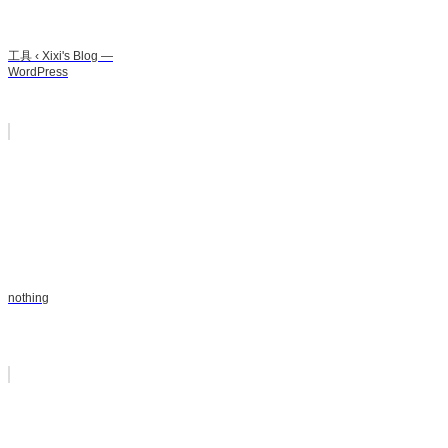
工具 ‹ Xixi's Blog —
WordPress
nothing