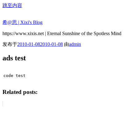
跳至内容
希@思 | Xixi's Blog
https://www.xixis.net | Eternal Sunshine of the Spotless Mind
发布于
2010-01-08
2010-01-08
由
admin
ads test
code test
Related posts: