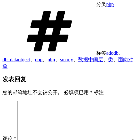
分类
php
标签
adodb
、
db_dataobject
、
oop
、
php
、
smarty
、
数据中间层
、
类
、
面向对
象
发表回复
您的邮箱地址不会被公开。
必填项已用
*
标注
评论
*