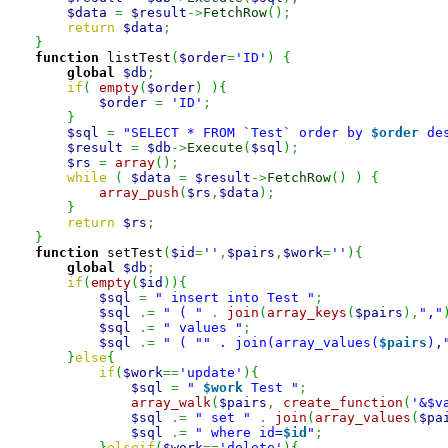
$data
=
$result
->
FetchRow
(
)
;
return
$data
;
}
function
 listTest
(
$order
=
'ID'
)
{
global
$db
;
if
(
empty
(
$order
)
)
{
$order
=
'ID'
;
}
$sql
=
"SELECT * FROM `Test` order by 
$order
 de
$result
=
$db
->
Execute
(
$sql
)
;
$rs
=
array
(
)
;
while
(
$data
=
$result
->
FetchRow
(
)
)
{
array_push
(
$rs
,
$data
)
;
}
return
$rs
;
}
function
 setTest
(
$id
=
''
,
$pairs
,
$work
=
''
)
{
global
$db
;
if
(
empty
(
$id
)
)
{
$sql
=
" insert into Test "
;
$sql
.=
" ( "
.
join
(
array_keys
(
$pairs
)
,
","
$sql
.=
" values "
;
$sql
.=
" ( "
" . join(array_values(
$pairs
),
}
else
{
if
(
$work
==
'update'
)
{
$sql
=
" 
$work
 Test "
;
array_walk
(
$pairs
,
create_function
(
'&$v
$sql
.=
" set "
.
join
(
array_values
(
$pa
$sql
.=
" where id=
$id
"
;
}
elseif
(
$work
==
'delete'
)
{