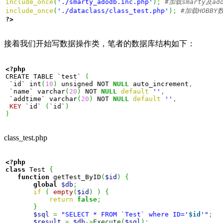
include_once
(
'./smarty_adodb.inc.php'
)
;
include_once
(
'./dataclass/class_test.php'
)
;
?>
接着我们开始写数据操作类，笔者的数据库结构如下：
<?php
CREATE TABLE `test` 
(
 `id` int
(
10
)
 unsigned NOT 
NULL
 auto_increment
,
 `name` varchar
(
20
)
 NOT 
NULL
default
''
,
 `addtime` varchar
(
20
)
 NOT 
NULL
default
''
,
KEY
 `id` 
(
`id`
)
)
class_test.php
<?php
class
 Test 
{
function
 getTest_ByID
(
$id
)
{
global
$db
;
if
(
empty
(
$id
)
)
{
return
false
;
}
$sql
=
"SELECT * FROM `Test` where ID='
$id
'"
;
$result
=
$db
->
Execute
(
$sql
)
;