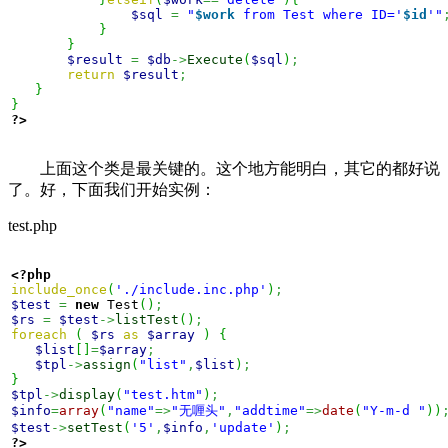
$sql
=
"
$work
 from Test where ID='
$id
'"
}
}
$result
=
$db
->
Execute
(
$sql
)
;
return
$result
;
}
}
?>
上面这个类是最关键的。这个地方能明白，其它的都好说
了。好，下面我们开始实例：
test.php
<?php
include_once
(
'./include.inc.php'
)
;
$test
=
new
 Test
(
)
;
$rs
=
$test
->
listTest
(
)
;
foreach
(
$rs
as
$array
)
{
$list
[
]
=
$array
;
$tpl
->
assign
(
"list"
,
$list
)
;
}
$tpl
->
display
(
"test.htm"
)
;
$info
=
array
(
"name"
=>
"无喱头"
,
"addtime"
=>
date
(
"Y-m-d "
)
)
$test
->
setTest
(
'5'
,
$info
,
'update'
)
;
?>