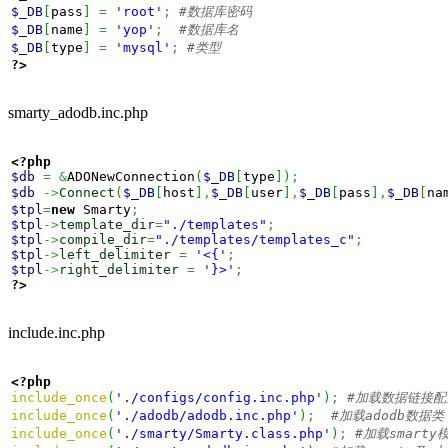
$_DB
[
pass
]
=
'root'
;
$_DB
[
name
]
=
'yop'
;
$_DB
[
type
]
=
'mysql'
;
?>
smarty_adodb.inc.php
<?php
$db
=
&
ADONewConnection
(
$_DB
[
type
]
)
;
$db
->
Connect
(
$_DB
[
host
]
,
$_DB
[
user
]
,
$_DB
[
pass
]
,
$_DB
[
na
$tpl
=
new
 Smarty
;
$tpl
->
template_dir
=
"./templates"
;
$tpl
->
compile_dir
=
"./templates/templates_c"
;
$tpl
->
left_delimiter
=
'<{'
;
$tpl
->
right_delimiter
=
'}>'
;
?>
include.inc.php
<?php
include_once
(
'./configs/config.inc.php'
)
;
include_once
(
'./adodb/adodb.inc.php'
)
;
include_once
(
'./smarty/Smarty.class.php'
)
;