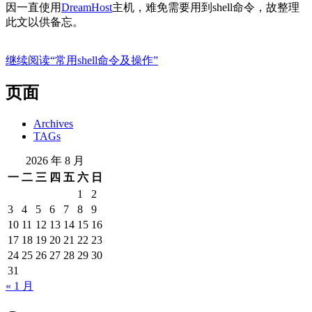
因一直使用
DreamHost
主机，难免需要用到shell命令，故整理
此文以供备忘。
继续阅读
“常用shell命令及操作”
页面
Archives
TAGs
2026 年 8 月
一
二
三
四
五
六
日
1
2
3
4
5
6
7
8
9
10
11
12
13
14
15
16
17
18
19
20
21
22
23
24
25
26
27
28
29
30
31
« 1 月