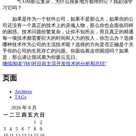
*COM那么复杂，为什么很多地方都用到它？我必须学
习它吗？
如果是作为一个软件公司，如果不是那么大，如果你的公
司还没有一个真正的技术上的灵魂人物，那么你也会面临同样
的困惑。技术问题纷繁复杂，让你不知所从，而且真正的精通
每一项技术都需要巨大的时间和人力的投入，你怎么办？选择
哪种技术作为公司的主流技术呢？选择的方向是否正确是个关
乎你的公司的生死存亡的问题。你面临着这些困惑吗？如果
是，那么请让我试着为你拨云见日。
继续阅读
“[转]对目前主流开发技术的分析和总结”
页面
Archives
TAGs
2026 年 8 月
一
二
三
四
五
六
日
1
2
3
4
5
6
7
8
9
10
11
12
13
14
15
16