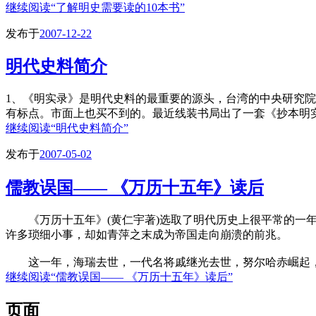
继续阅读
“了解明史需要读的10本书”
发布于
2007-12-22
明代史料简介
1、《明实录》是明代史料的最重要的源头，台湾的中央研究院历
有标点。市面上也买不到的。最近线装书局出了一套《抄本明
继续阅读
“明代史料简介”
发布于
2007-05-02
儒教误国—— 《万历十五年》读后
《万历十五年》(黄仁宇著)选取了明代历史上很平常的一年
许多琐细小事，却如青萍之末成为帝国走向崩溃的前兆。
这一年，海瑞去世，一代名将戚继光去世，努尔哈赤崛起，
继续阅读
“儒教误国—— 《万历十五年》读后”
页面