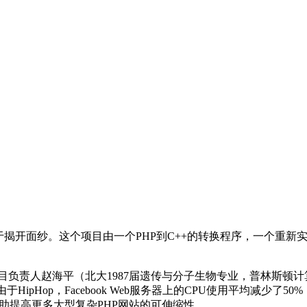
for PHP终于揭开面纱。这个项目由一个PHP到C++的转换程序，
负责人赵海平（北大1987届遗传与分子生物专业，普林斯顿计算机科
流量。由于HipHop，Facebook Web服务器上的CPU使用平
助提高更多大型复杂PHP网站的可伸缩性。