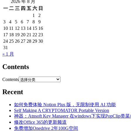
2026 年 8 月
一
二
三
四
五
六
日
1
2
3
4
5
6
7
8
9
10
11
12
13
14
15
16
17
18
19
20
21
22
23
24
25
26
27
28
29
30
31
« 1 月
Contents
Contents
Recent
如何免费体验 Notion Plus 版，无限制使用 AI 功能
Self Making A CRYPTOMATOR Portable Version
神器：Atnsoft Key Manager 在windows下实现PopClip类
修改Office 365的更新频道
免费增加Onedrive 2年100G空间