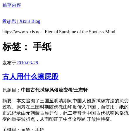
跳至内容
希@思 | Xixi's Blog
https://www.xixis.net | Eternal Sunshine of the Spotless Mind
标签：
手纸
发布于
2010-03-28
古人用什么擦屁股
原题目：
中国古代拭秽风俗流变考/
王志轩
摘要：本文追溯了三国至明清期间中国人如厕拭秽方法的流变
过程。厕筹在三国时期随佛教由印度传入中国，而使用手纸的
正式记录由元朝蒙古族开创，此二者皆为中国古代拭秽风俗流
变的重要转折点，从而印证了中华文明的开放性特征。
关键词：厕筹；手纸