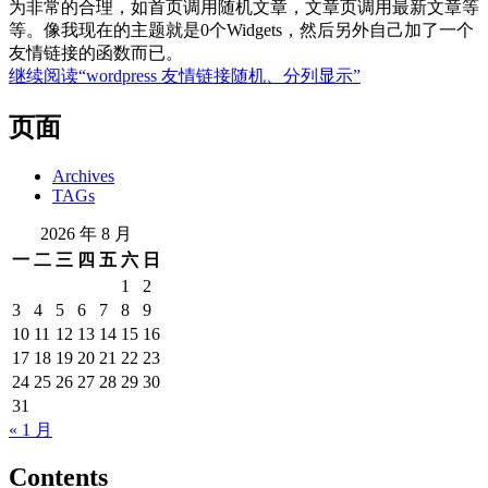
为非常的合理，如首页调用随机文章，文章页调用最新文章等
等。像我现在的主题就是0个Widgets，然后另外自己加了一个
友情链接的函数而已。
继续阅读
“wordpress 友情链接随机、分列显示”
页面
Archives
TAGs
2026 年 8 月
一
二
三
四
五
六
日
1
2
3
4
5
6
7
8
9
10
11
12
13
14
15
16
17
18
19
20
21
22
23
24
25
26
27
28
29
30
31
« 1 月
Contents